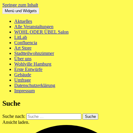
Springe zum Inhalt
Menü und Widgets
WOHL ODER ÜBEL
Ein neues Haus für St. Pauli Mitte
Aktuelles
Alle Veranstaltungen
WOHL ODER ÜBEL Salon
LitLab
Confluencia
Art Store
Stadtteilwohnzimmer
Über uns
Wohlville Hamburg
Erste Entwürfe
Gebäude
Umfrage
Datenschutzerklärung
Impressum
Suche
Suche nach:
Ansicht laden.