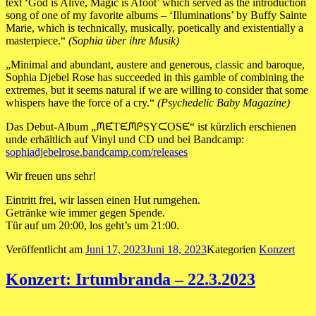
text ‘God is Alive, Magic is Afoot’ which served as the introduction
song of one of my favorite albums – ‘Illuminations’ by Buffy Sainte
Marie, which is technically, musically, poetically and existentially a
masterpiece.“
(Sophia über ihre Musik)
„Minimal and abundant, austere and generous, classic and baroque,
Sophia Djebel Rose has succeeded in this gamble of combining the
extremes, but it seems natural if we are willing to consider that some
whispers have the force of a cry.“
(Psychedelic Baby Magazine)
Das Debut-Album „ᙏᙓ́TᙓᙏᑭSYᙅOSᙓ“ ist kürzlich erschienen
unde erhältlich auf Vinyl und CD und bei Bandcamp:
sophiadjebelrose.bandcamp.com/releases
Wir freuen uns sehr!
Eintritt frei, wir lassen einen Hut rumgehen.
Getränke wie immer gegen Spende.
Tür auf um 20:00, los geht’s um 21:00.
Veröffentlicht am
Juni 17, 2023
Juni 18, 2023
Kategorien
Konzert
Konzert: Irtumbranda – 22.3.2023