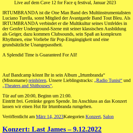
Live auf dem Cave 12 for Face q festival, Januar 2023
IRTUMBRANDA ist die One Man Band des Multiinstrumentalisten
Luciano Turella, sonst Mitglied der Avantgarde Band Tout Bleu. Als
IRTUMBRANDA verbindet er die Multikultur seines Umfeldes in
der Genfer Underground-Szene mit seiner klassischen Ausbildung
als Geiger, dazu kommen Clubsounds, sein Spaß an komplexen
Rhythmen, eine Vorliebe für Pop-Eingängigkeit und eine
grundsätzliche Unangepasstheit.
A Splendid Time is Guaranteed For All!
Auf Bandcamp könnt Ihr in sein Album „Irtumbranda“
(Mistomame)
reinhören
. Unsere Lieblingstracks:
„Radio Tunisi“
und
„Theaters and Shithouses“
.
Tür auf um 20:00, Beginn um 21:00.
Eintritt frei. Getränke gegen Spende. Im Anschluss an das Konzert
lassen wir einen Hut für Irtumbranda rumgehen.
Veröffentlicht am
März 14, 2023
Kategorien
Konzert
,
Salon
Konzert: Last James – 9.12.2022