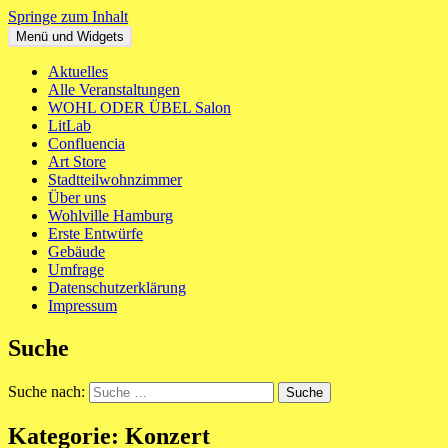
Springe zum Inhalt
Menü und Widgets
WOHL ODER ÜBEL
Ein neues Haus für St. Pauli Mitte
Aktuelles
Alle Veranstaltungen
WOHL ODER ÜBEL Salon
LitLab
Confluencia
Art Store
Stadtteilwohnzimmer
Über uns
Wohlville Hamburg
Erste Entwürfe
Gebäude
Umfrage
Datenschutzerklärung
Impressum
Suche
Suche nach:
Kategorie:
Konzert