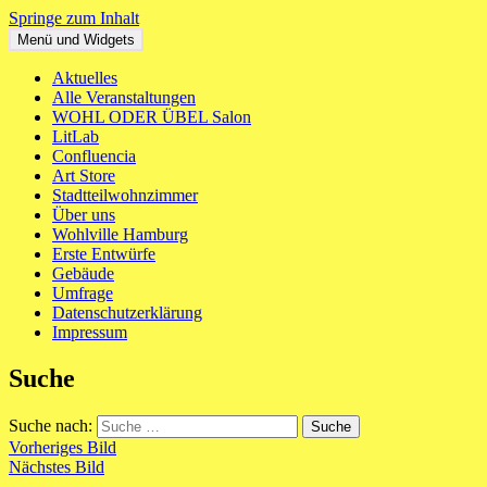
Springe zum Inhalt
Menü und Widgets
WOHL ODER ÜBEL
Ein neues Haus für St. Pauli Mitte
Aktuelles
Alle Veranstaltungen
WOHL ODER ÜBEL Salon
LitLab
Confluencia
Art Store
Stadtteilwohnzimmer
Über uns
Wohlville Hamburg
Erste Entwürfe
Gebäude
Umfrage
Datenschutzerklärung
Impressum
Suche
Suche nach:
Vorheriges Bild
Nächstes Bild