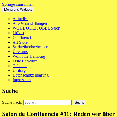
Springe zum Inhalt
Menü und Widgets
WOHL ODER ÜBEL
Ein neues Haus für St. Pauli Mitte
Aktuelles
Alle Veranstaltungen
WOHL ODER ÜBEL Salon
LitLab
Confluencia
Art Store
Stadtteilwohnzimmer
Über uns
Wohlville Hamburg
Erste Entwürfe
Gebäude
Umfrage
Datenschutzerklärung
Impressum
Suche
Suche nach:
Salon de Confluencia #11: Reden wir über