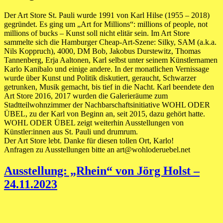
Der Art Store St. Pauli wurde 1991 von Karl Hilse (1955 – 2018)
gegründet. Es ging um „Art for Millions“: millions of people, not
millions of bucks – Kunst soll nicht elitär sein. Im Art Store
sammelte sich die Hamburger Cheap-Art-Szene: Silky, SAM (a.k.a.
Nils Koppruch), 4000, DM Bob, Jakobus Durstewitz, Thomas
Tannenberg, Erja Aaltonen, Karl selbst unter seinem Künstlernamen
Karlo Kanibalo und einige andere. In der monatlichen Vernissage
wurde über Kunst und Politik diskutiert, geraucht, Schwarzer
getrunken, Musik gemacht, bis tief in die Nacht. Karl beendete den
Art Store 2016, 2017 wurden die Galerieräume zum
Stadtteilwohnzimmer der Nachbarschaftsinitiative WOHL ODER
ÜBEL, zu der Karl von Beginn an, seit 2015, dazu gehört hatte.
WOHL ODER ÜBEL zeigt weiterhin Ausstellungen von
Künstler:innen aus St. Pauli und drumrum.
Der Art Store lebt. Danke für diesen tollen Ort, Karlo!
Anfragen zu Ausstellungen bitte an art@wohloderuebel.net
Ausstellung: „Rhein“ von Jörg Holst –
24.11.2023