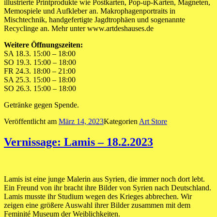
illustrierte Print­pro­duk­te wie Post­karten, Pop-up-Karten, Magneten,
Memo­­spiele und Aufkleber an. Makrophagenportraits in
Mischtechnik, handgefertigte Jagdtrophäen und sogenannte
Recyclinge an. Mehr unter www.artdeshauses.de
Weitere Öffnungszeiten:
SA 18.3. 15:00 – 18:00
SO 19.3. 15:00 – 18:00
FR 24.3. 18:00 – 21:00
SA 25.3. 15:00 – 18:00
SO 26.3. 15:00 – 18:00
Getränke gegen Spende.
Veröffentlicht am
März 14, 2023
Kategorien
Art Store
Vernissage: Lamis – 18.2.2023
Lamis ist eine junge Malerin aus Syrien, die immer noch dort lebt.
Ein Freund von ihr bracht ihre Bilder von Syrien nach Deutschland.
Lamis musste ihr Studium wegen des Krieges abbrechen. Wir
zeigen eine größere Auswahl ihrer Bilder zusammen mit dem
Feminité Museum der Weiblichkeiten.