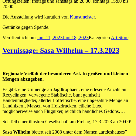
Öffungszeiten: freitags und samstags ab 20:00, sonntags 15:00 bis
20:00.
Die Ausstellung wird kuratiert von
Kunstmeister
.
Getränke gegen Spende.
Veröffentlicht am
Juni 11, 2023
Juni 18, 2023
Kategorien
Art Store
Vernissage: Sasa Wilhelm – 17.3.2023
Regionale Vielfalt der besonderen Art. In großen und kleinen
Mengen abzugeben.
Es gibt: eine Unmenge an Jagdtrophäen, eine erlesene Anzahl an
Recyclingen, verwegene Stabfische, bunt gemischt
Bandenmitglieder, allerlei Löffelfische, eine ungezählte Menge an
Landnixern, Massen von Holzdrucken, etliche Luxe,
möglicherweise auch Flugnixer, reichlich handliches Gedöns….
Sei Teil einer illustren Gesellschaft am Freitag, 17.3.2023 ab 20:00!
Sasa Wilhelm
bietert seit 2008 unter dem Namen „artdeshauses”