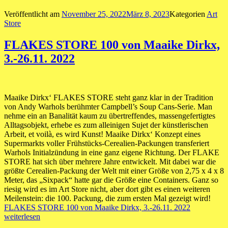
Veröffentlicht am
November 25, 2022
März 8, 2023
Kategorien
Art
Store
FLAKES STORE 100 von Maaike Dirkx,
3.-26.11. 2022
Maaike Dirkx‘ FLAKES STORE steht ganz klar in der Tradition
von Andy Warhols berühmter Campbell’s Soup Cans-Serie. Man
nehme ein an Banalität kaum zu übertreffendes, massengefertigtes
Alltagsobjekt, erhebe es zum alleinigen Sujet der künstlerischen
Arbeit, et voilà, es wird Kunst! Maaike Dirkx‘ Konzept eines
Supermarkts voller Frühstücks-Cerealien-Packungen transferiert
Warhols Initialzündung in eine ganz eigene Richtung. Der FLAKE
STORE hat sich über mehrere Jahre entwickelt. Mit dabei war die
größte Cerealien-Packung der Welt mit einer Größe von 2,75 x 4 x 8
Meter, das „Sixpack“ hatte gar die Größe eine Containers. Ganz so
riesig wird es im Art Store nicht, aber dort gibt es einen weiteren
Meilenstein: die 100. Packung, die zum ersten Mal gezeigt wird!
FLAKES STORE 100 von Maaike Dirkx, 3.-26.11. 2022
weiterlesen