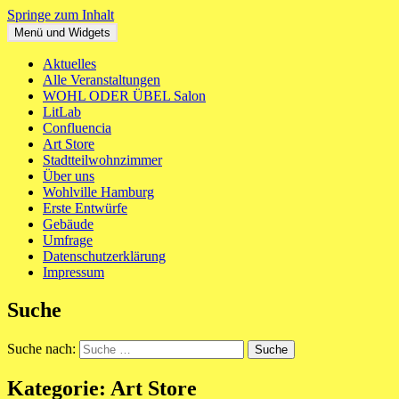
Springe zum Inhalt
Menü und Widgets
WOHL ODER ÜBEL
Ein neues Haus für St. Pauli Mitte
Aktuelles
Alle Veranstaltungen
WOHL ODER ÜBEL Salon
LitLab
Confluencia
Art Store
Stadtteilwohnzimmer
Über uns
Wohlville Hamburg
Erste Entwürfe
Gebäude
Umfrage
Datenschutzerklärung
Impressum
Suche
Suche nach:
Kategorie:
Art Store