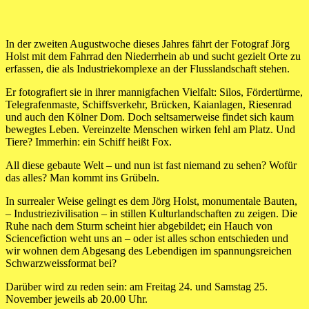
In der zweiten Augustwoche dieses Jahres fährt der Fotograf Jörg
Holst mit dem Fahrrad den Niederrhein ab und sucht gezielt Orte zu
erfassen, die als Industriekomplexe an der Flusslandschaft stehen.
Er fotografiert sie in ihrer mannigfachen Vielfalt: Silos, Fördertürme,
Telegrafenmaste, Schiffsverkehr, Brücken, Kaianlagen, Riesenrad
und auch den Kölner Dom. Doch seltsamerweise findet sich kaum
bewegtes Leben. Vereinzelte Menschen wirken fehl am Platz. Und
Tiere? Immerhin: ein Schiff heißt Fox.
All diese gebaute Welt – und nun ist fast niemand zu sehen? Wofür
das alles? Man kommt ins Grübeln.
In surrealer Weise gelingt es dem Jörg Holst, monumentale Bauten,
– Industriezivilisation – in stillen Kulturlandschaften zu zeigen. Die
Ruhe nach dem Sturm scheint hier abgebildet; ein Hauch von
Sciencefiction weht uns an – oder ist alles schon entschieden und
wir wohnen dem Abgesang des Lebendigen im spannungsreichen
Schwarzweissformat bei?
Darüber wird zu reden sein: am Freitag 24. und Samstag 25.
November jeweils ab 20.00 Uhr.