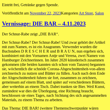
Eintritt frei, Getränke gegen Spende.
Veröffentlicht am
November 22, 2023
Kategorien
Art Store
,
Salon
Vernissage: DIE BAR – 4.11.2023
Der Schnur-Rabe zeigt „DIE BAR“.
Der Schnur-Rabe? Der Schnur-Rabe! Und zwar gehört der Artikel
mit zum Namen, es ist ein Anagramm. Verwendet wurden die
Buchstaben D R E S C H E R und B R A U N, nun ergeben sich,
kombiniert mit den Vornamen Antje und Verena, zwei Namen von
Hamburger Zeichnerinnen. Im Jahre 2020 künstlerisch zusammen
gekommen (die beiden kannten sich schon vom Tanzen) begannen
sie, wöchentlich die schnöde Corona-Abgeschnittenheit-von-allem
zeichnerisch zu nutzen und Blätter zu füllen. Auch nach dem Ende
der Abgeschnittenheit fuhren sie fort, zusammen zu zeichnen,
gemeinsam auf einem Blatt, und später auf verschiedenen Blättern,
aber weiterhin an einem Tisch. Dabei tranken sie Bier. Weil Kunst,
zumindest war dies die Überlegung, eine Richtung braucht,
beschlossen sie eines Tages, nach Sichtung des sich angesammelten
Materials, zu einem Thema zu arbeiten.
Das Thema: DIE BAR! (weitere Themenschwerpunkte wären