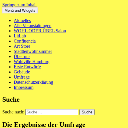
Springe zum Inhalt
Menü und Widgets
WOHL ODER ÜBEL
Ein neues Haus für St. Pauli Mitte
Aktuelles
Alle Veranstaltungen
WOHL ODER ÜBEL Salon
LitLab
Confluencia
Art Store
Stadtteilwohnzimmer
Über uns
Wohlville Hamburg
Erste Entwürfe
Gebäude
Umfrage
Datenschutzerklärung
Impressum
Suche
Suche nach:
Die Ergebnisse der Umfrage