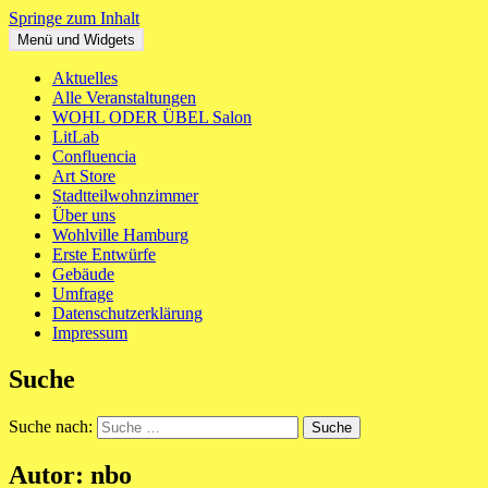
Springe zum Inhalt
Menü und Widgets
WOHL ODER ÜBEL
Ein neues Haus für St. Pauli Mitte
Aktuelles
Alle Veranstaltungen
WOHL ODER ÜBEL Salon
LitLab
Confluencia
Art Store
Stadtteilwohnzimmer
Über uns
Wohlville Hamburg
Erste Entwürfe
Gebäude
Umfrage
Datenschutzerklärung
Impressum
Suche
Suche nach:
Autor:
nbo