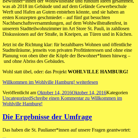
Bewohner*innen der Wohlwillstraße und rundum Ideen gesammelt,
was ab 2018 im Gebäude und auf dem Gelände Gewerbeschule
Werft und Hafen an Gutem entstehen könnte, und sie haben an
ersten Konzepten geschmiedet – auf fünf gut besuchten
Nachbarschaftsversammlungen, auf dem Wohlwillstraßenfest, in
unserem Stadtteilwohnzimmer im Art Store St. Pauli, in zahllosen
Diskussionen auf der Straße, in Kneipen, an Türen und in Küchen.
Jetzt ist die Richtung klar: für bezahlbares Wohnen und öffentliche
Stadtteilräume, jenseits von privaten Profitinteressen und ohne eine
Planung von oben über die Köpfe der Bewohner*Innen hinweg –
und ohne Abriss des Gebäudes.
Wohl statt übel, oder: das Projekt
WOHLVILLE HAMBURG!
Willkommen im Wohlville Hamburg!
weiterlesen
Veröffentlicht am
Oktober 14, 2016
Oktober 14, 2016
Kategorien
Uncategorized
Schreibe einen Kommentar
zu Willkommen im
Wohlville Hamburg!
Die Ergebnisse der Umfrage
Das haben die St. Paulianer*innen auf unsere Fragen geantwortet: